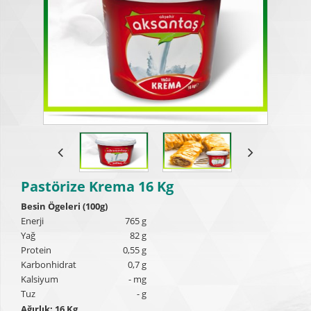
Pastörize Krema 16 Kg
Besin Ögeleri (100g)
Enerji
765 g
Yağ
82 g
Protein
0,55 g
Karbonhidrat
0,7 g
Kalsiyum
- mg
Tuz
- g
Ağırlık: 16 Kg