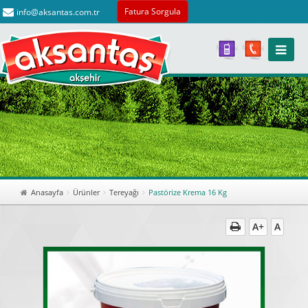
Fatura Sorgula
info@aksantas.com.tr
Anasayfa
Ürünler
Tereyağı
Pastörize Krema 16 Kg
A+
A