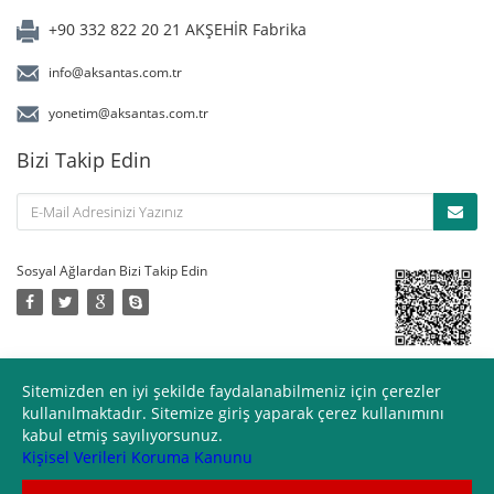
+90 332 822 20 21 AKŞEHİR Fabrika
info@aksantas.com.tr
yonetim@aksantas.com.tr
Bizi Takip Edin
Sosyal Ağlardan Bizi Takip Edin
Devamı
© 2017 Aksantaş Süt Ürünleri Sitemizdeki yazı ve resimlerin her hakkı
Sitemizden en iyi şekilde faydalanabilmeniz için çerezler
saklıdır. İzinsiz ve kaynak gösterilmeden kullanılamaz.. |
Kişisel
kullanılmaktadır. Sitemize giriş yaparak çerez kullanımını
Verileri Koruma Kanunu
kabul etmiş sayılıyorsunuz.
Kişisel Verileri Koruma Kanunu