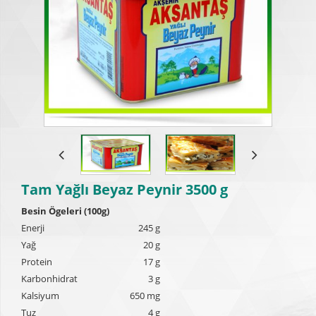
Tam Yağlı Beyaz Peynir 3500 g
Besin Ögeleri (100g)
Enerji
245 g
Yağ
20 g
Protein
17 g
Karbonhidrat
3 g
Kalsiyum
650 mg
Tuz
4 g