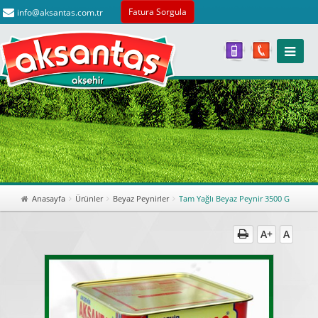
Fatura Sorgula
info@aksantas.com.tr
Anasayfa
Ürünler
Beyaz Peynirler
Tam Yağlı Beyaz Peynir 3500 G
A+
A