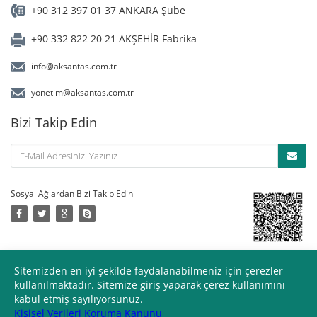
+90 312 397 01 37 ANKARA Şube
+90 332 822 20 21 AKŞEHİR Fabrika
info@aksantas.com.tr
yonetim@aksantas.com.tr
Bizi Takip Edin
Sosyal Ağlardan Bizi Takip Edin
Devamı
© 2017 Aksantaş Süt Ürünleri Sitemizdeki yazı ve resimlerin her hakkı
Sitemizden en iyi şekilde faydalanabilmeniz için çerezler
saklıdır. İzinsiz ve kaynak gösterilmeden kullanılamaz.. |
Kişisel
kullanılmaktadır. Sitemize giriş yaparak çerez kullanımını
Verileri Koruma Kanunu
kabul etmiş sayılıyorsunuz.
Kişisel Verileri Koruma Kanunu